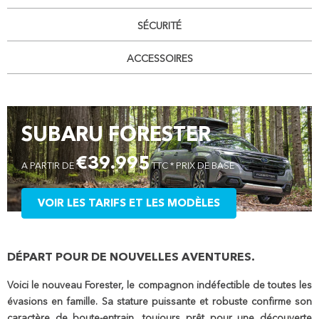
SÉCURITÉ
ACCESSOIRES
SUBARU FORESTER
€39.995
A PARTIR DE
TTC * PRIX DE BASE
VOIR LES TARIFS ET LES MODÈLES
DÉPART POUR DE NOUVELLES AVENTURES.
Voici le nouveau Forester, le compagnon indéfectible de toutes les
évasions en famille. Sa stature puissante et robuste confirme son
caractère de boute-entrain, toujours prêt pour une découverte