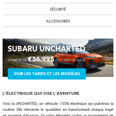
SÉCURITÉ
ACCESSOIRES
SUBARU UNCHARTED
€36.995
A PARTIR DE
TTC * PRIX DE BASE
VOIR LES TARIFS ET LES MODÈLES
L'ÉLECTRIQUE QUI OSE L'AVENTURE
Voici la UNCHARTED, un véhicule 100% électrique qui pulvérise la
routine. Elle réinvente le quotidien en transformant chaque trajet
en moment d'évasion. Sa robe élégante cache un équipement de