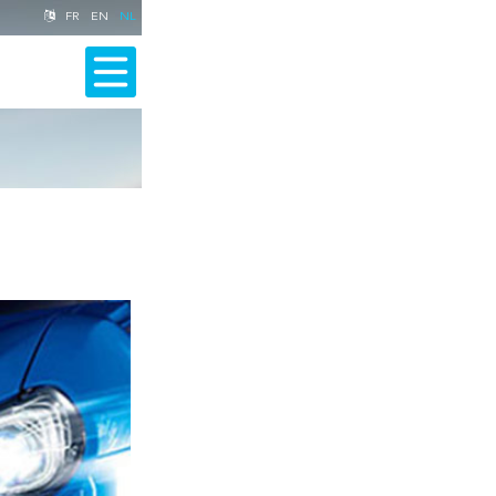
FR
EN
NL
MENU
CONCESSIE VAN
ACCESSOIRES EN
ONDERHOUD EN
VOERTUIGEN
VOERTUIGEN
MUNTEN
REPARATIE
GEBRUIKT
HOME
DE GARAGE
MECHANISCHE SERVICE
LICHAAMSDIENST
ONS NIEUWS