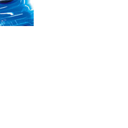
NIEUW AUTOHANDEL
FORESTER
SOLTERRA
CROSSTREK
UNCHARTED
E-OUTBACK
ONLINE WINKEL
MOGELIJKHEDEN
CONTACT