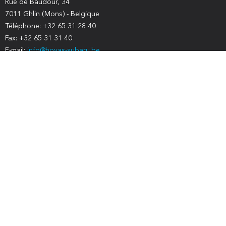
Rue de Baudour, 34
7011 Ghlin (Mons) - Belgique
Téléphone: +32 65 31 28 40
Fax: +32 65 31 31 40
E-mail:
info@hoyas-subaru.be
N° Entreprise BE0783.089.512
DE HOYAS GARAGE
ONZE WERKPLAATSDIENSTEN
ONZE KLANTENSERVICE
OPENINGSTIJDEN
NEEM CONTACT MET ONS OP
AL ONZE DIENSTEN
HET HELE ASSORTIMENT SUBARU
ACCESSOIRES EN RESERVEONDERDELEN