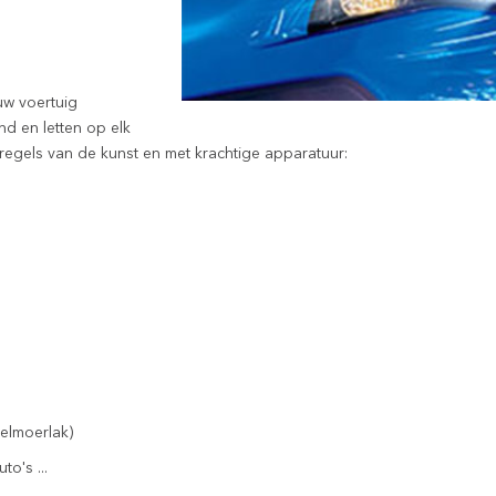
uw voertuig
nd en letten op elk
de regels van de kunst en met krachtige apparatuur:
relmoerlak)
o's ...