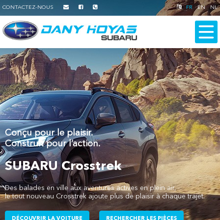
CONTACTEZ-NOUS
FR
EN
NL
Conçu pour le plaisir.
Construit pour l’action.
SUBARU Crosstrek
Des balades en ville aux aventures actives en plein air,
le tout nouveau Crosstrek ajoute plus de plaisir à chaque trajet.
DÉCOUVRIR LA VOITURE
RECHERCHER LES PIÈCES