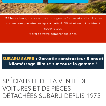
!!! Chers clients, nous serons en congés du 1er au 24 août inclus. Les
commandes passées en ligne à partir du 30 juillet seront traitées à
notre retour.
Merci de votre compréhension !!!
SUBARU SAFE8
: Garantie constructeur 8 ans et
kilométrage illimité sur toute la gamme !
SPÉCIALISTE DE LA VENTE DE
VOITURES ET DE PIÈCES
DÉTACHÉES SUBARU DEPUIS 1975