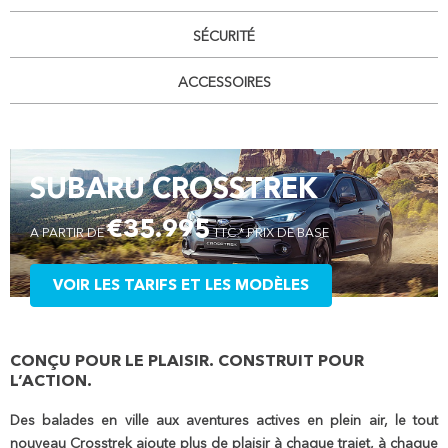
SÉCURITÉ
ACCESSOIRES
SUBARU CROSSTREK
€35.995
A PARTIR DE
TTC * PRIX DE BASE
VOIR LES TARIFS ET LES MODÈLES
CONÇU POUR LE PLAISIR. CONSTRUIT POUR
L’ACTION.
Des balades en ville aux aventures actives en plein air, le tout
nouveau Crosstrek ajoute plus de plaisir à chaque trajet, à chaque