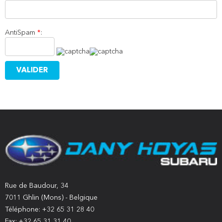
AntiSpam
*
:
Rue de Baudour, 34
7011 Ghlin (Mons) - Belgique
Téléphone: +32 65 31 28 40
Fax: +32 65 31 31 40