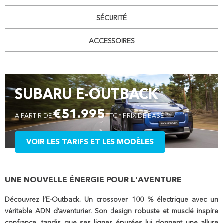
SÉCURITÉ
ACCESSOIRES
SUBARU E-OUTBACK
€51.995
A PARTIR DE
TTC * PRIX DE BASE
VOIR LES TARIFS ET LES MODÈLES
UNE NOUVELLE ÉNERGIE POUR L'AVENTURE
Découvrez l’E-Outback. Un crossover 100 % électrique avec un
véritable ADN d’aventurier. Son design robuste et musclé inspire
confiance, tandis que ses lignes épurées lui donnent une allure