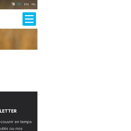
FR
EN
NL
MENU
CONCESSION DE
ACCESSOIRES ET
ENTRETIEN ET
VÉHICULES
VÉHICULES
PIÈCES
RÉPARATION
D'OCCASION
ACCUEIL
LE GARAGE
SERVICE MÉCANIQUE
LETTER
SERVICE CARROSSERIE
écouvrir en temps
NOS ACTUALITÉS
autés ou nos